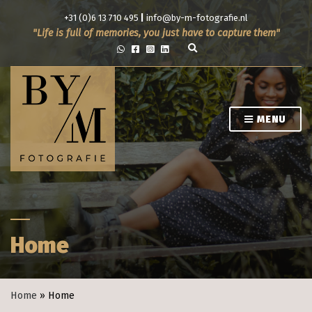
+31 (0)6 13 710 495
|
info@by-m-fotografie.nl
Life is full of memories, you just have to capture them
E
x
p
a
n
d
s
MENU
e
a
r
c
h
f
o
r
m
Home
Home
»
Home