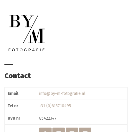
Contact
Email
info@by-m-fotografie.nl
Tel nr
+31 (0)613710495
KVK nr
85422347