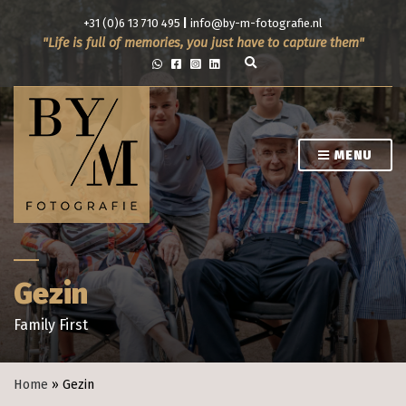
+31 (0)6 13 710 495
|
info@by-m-fotografie.nl
Life is full of memories, you just have to capture them
E
x
p
a
n
d
s
MENU
e
a
r
c
h
f
o
r
m
Gezin
Family First
Home
»
Gezin