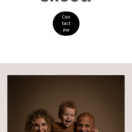
Con
tact
me